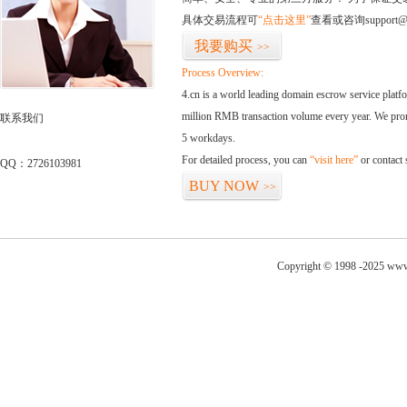
具体交易流程可
“点击这里”
查看或咨询support@
我要购买
>>
Process Overview:
4.cn is a world leading domain escrow service plat
million RMB transaction volume every year. We promi
联系我们
5 workdays.
For detailed process, you can
“visit here”
or contact
QQ：2726103981
BUY NOW
>>
Copyright © 1998 -2025 www