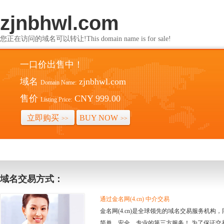
zjnbhwl.com
您正在访问的域名可以转让!This domain name is for sale!
一口价出售中！
域名
zjnbhwl.com
Domain Name:
售价
CNY 999.00
Listing Price:
立即购买
BUY NOW
>>
>>
域名交易方式：
通过金名网(4.cn) 中介交易
金名网(4.cn)是全球领先的域名交易服务机
简单、安全、专业的第三方服务！ 为了保证交